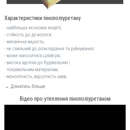
Характеристики пінополіуретану
- найбільша економія енергії;
- стійкість до дії вологи;
- механічна міцність;
- не схильний до розкладання та руйнування;
- може наноситися цілий рік;
- висока адгезія до будівельних і
покрівельним матеріалам;
- монолітність, відсутність швів;
→ Дізнатись більше
Відео про утеплення пінополіуретаном